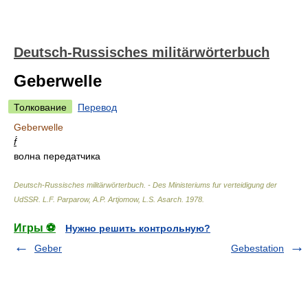
Deutsch-Russisches militärwörterbuch
Geberwelle
Толкование
Перевод
Geberwelle
f́
волна передатчика
Deutsch-Russisches militärwörterbuch. - Des Ministeriums fur verteidigung der
UdSSR
.
L.F. Parparow, A.P. Artjomow, L.S. Asarch
.
1978
.
Игры ⚽
Нужно решить контрольную?
Geber
Gebestation